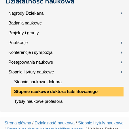
Działalność naukowa
Nagrody Dziekana
Badania naukowe
Projekty i granty
Publikacje
Konferencje i sympozja
Postępowania naukowe
Stopnie i tytuły naukowe
Stopnie naukowe doktora
Stopnie naukowe doktora habilitowanego
Tytuły naukowe profesora
Strona główna
/
Działalność naukowa
/
Stopnie i tytuły naukowe
Jesteś tutaj