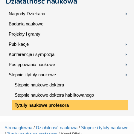
Działalność naukowa
Nagrody Dziekana
Badania naukowe
Projekty i granty
Publikacje
Konferencje i sympozja
Postępowania naukowe
Stopnie i tytuły naukowe
Stopnie naukowe doktora
Stopnie naukowe doktora habilitowanego
Tytuły naukowe profesora
Strona główna
/
Działalność naukowa
/
Stopnie i tytuły naukowe
Jesteś tutaj