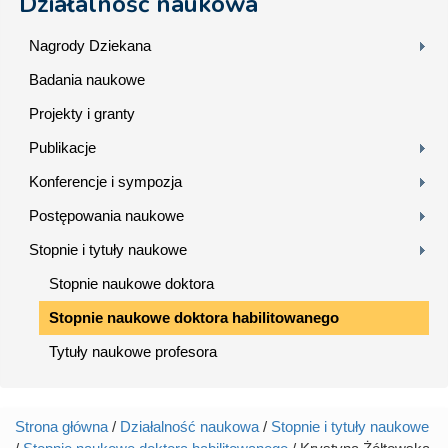
Działalność naukowa
Nagrody Dziekana
Badania naukowe
Projekty i granty
Publikacje
Konferencje i sympozja
Postępowania naukowe
Stopnie i tytuły naukowe
Stopnie naukowe doktora
Stopnie naukowe doktora habilitowanego
Tytuły naukowe profesora
Strona główna
/
Działalność naukowa
/
Stopnie i tytuły naukowe
Jesteś tutaj