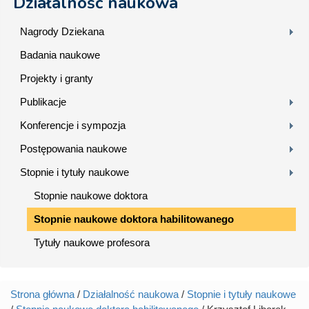
Działalność naukowa
Nagrody Dziekana
Badania naukowe
Projekty i granty
Publikacje
Konferencje i sympozja
Postępowania naukowe
Stopnie i tytuły naukowe
Stopnie naukowe doktora
Stopnie naukowe doktora habilitowanego
Tytuły naukowe profesora
Strona główna
/
Działalność naukowa
/
Stopnie i tytuły naukowe
Jesteś tutaj