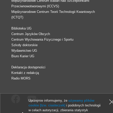
Międzynarodowe Centrum Badań nad Szczepionkami
Przeciwnowotworowymi (ICCVS)
Międzynarodowe Centrum Teorii Technologii Kwantowych
(ICTQT)
Biblioteka UG
Centrum Języków Obcych
Centrum Wychowania Fizycznego i Sportu
Szkoły doktorskie
Wydawnictwo UG
Biuro Karier UG
Deklaracja dostępności
Kontakt z redakcją
Radio MORS
Uprzejmie informujemy, że
używamy plików
cookie (tzw. ciasteczek)
i podobnych technologii
w celach autoryzacji, zbierania statystyk
© 2013-2026 Uniwersytet Gdański