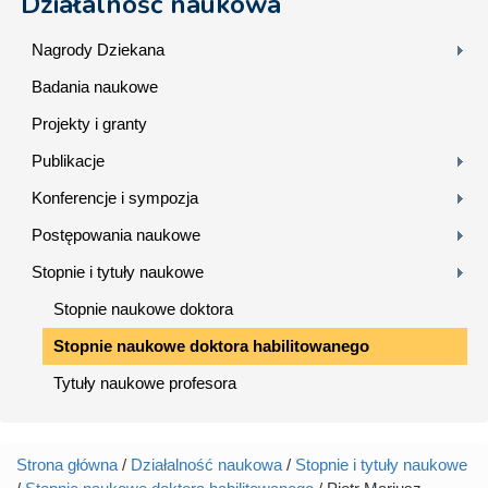
Działalność naukowa
Nagrody Dziekana
Badania naukowe
Projekty i granty
Publikacje
Konferencje i sympozja
Postępowania naukowe
Stopnie i tytuły naukowe
Stopnie naukowe doktora
Stopnie naukowe doktora habilitowanego
Tytuły naukowe profesora
Strona główna
/
Działalność naukowa
/
Stopnie i tytuły naukowe
Jesteś tutaj