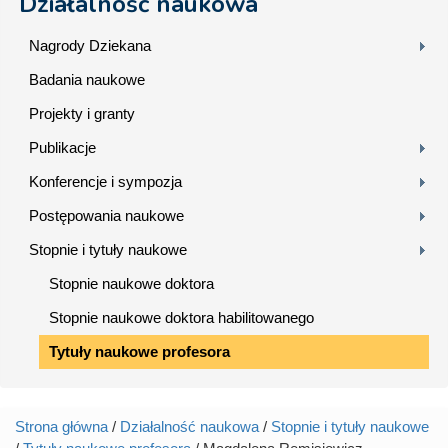
Działalność naukowa
Nagrody Dziekana
Badania naukowe
Projekty i granty
Publikacje
Konferencje i sympozja
Postępowania naukowe
Stopnie i tytuły naukowe
Stopnie naukowe doktora
Stopnie naukowe doktora habilitowanego
Tytuły naukowe profesora
Strona główna
/
Działalność naukowa
/
Stopnie i tytuły naukowe
Jesteś tutaj