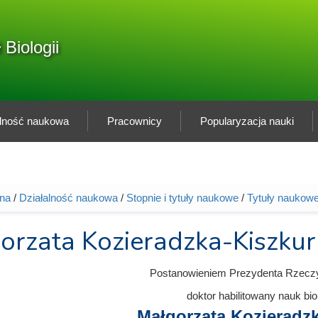
F
 Biologii
Sz
w
alność naukowa
Pracownicy
Popularyzacja nauki
wna
/
Działalność naukowa
/
Stopnie i tytuły naukowe
/
Tytuły naukowe
tutaj
orzata Kozieradzka-Kiszku
Postanowieniem Prezydenta Rzeczyp
doktor habilitowany nauk bi
Małgorzata Kozieradz