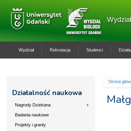
Przejdź do treści
Logo wydziału
Wydział
Wydział
Rekrutacja
Studenci
Dział
Strona głó
Jesteś 
Działalność naukowa
Małg
Nagrody Dziekana
Badania naukowe
Projekty i granty