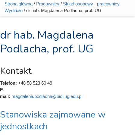
Strona główna
/
Pracownicy
/
Skład osobowy - pracownicy
Jesteś tutaj
Wydziału
/ dr hab. Magdalena Podlacha, prof. UG
dr hab. Magdalena
Podlacha, prof. UG
Kontakt
Telefon:
+48 58 523 60 49
E-
mail:
magdalena.podlacha@biol.ug.edu.pl
Stanowiska zajmowane w
jednostkach