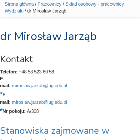
Strona główna
/
Pracownicy
/
Skład osobowy - pracownicy
Jesteś tutaj
Wydziału
/ dr Mirosław Jarząb
dr Mirosław Jarząb
Kontakt
Telefon:
+48 58 523 60 58
E-
mail:
miroslaw.jarzab@ug.edu.pl
E-
mail:
miroslaw.jarzab@ug.edu.pl
Nr pokoju:
A/308
Stanowiska zajmowane w